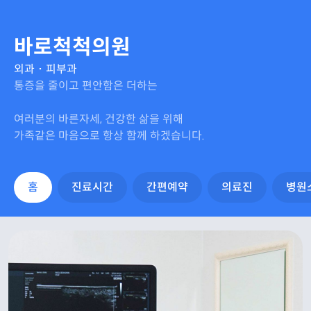
바로척척의원
외과
･
피부과
통증을 줄이고 편안함은 더하는
여러분의 바른자세, 건강한 삶을 위해
가족같은 마음으로 항상 함께 하겠습니다.
홈
진료시간
간편예약
의료진
병원